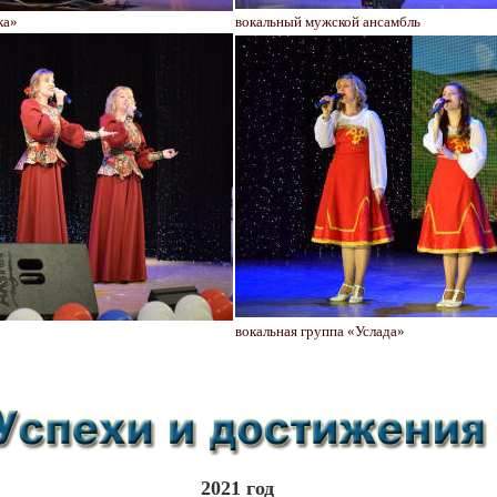
ка»
вокальный мужской ансамбль
вокальная группа «Услада»
2021 год