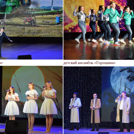
а»
детский ансамбль «Горошина»