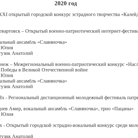
2020 год
 XXI открытый городской конкурс эстрадного творчества «Кале
вартовск – Открытый военно-патриотический интернет-фестива
кальный ансамбль «Славяночка»
з Юлия
атузик Анатолий
онеж – Межрегиональный военно-патриотический конкурс «Нас
 Победы в Великой Отечественной войне
з Юлия
кальный ансамбль «Славяночка»
атузик Анатолий
Ях - Региональный дистанционный молодежный фестиваль патр
ия!"
доев Амир, вокальный ансамбль «Славяночка», трио «Пацаны»
з Юлия
х - Открытый городской эстрадно-вокальный конкурс среди мол
тузик Анатолий