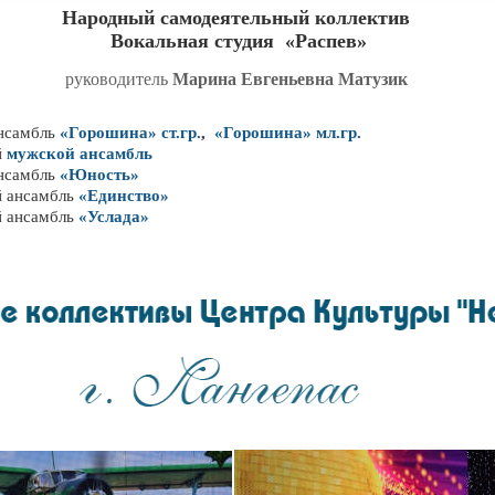
Народный самодеятельный коллектив
Вокальная студия
«
Распев
»
руководитель
Марина Евгеньевна Матузик
ансамбль
«Горошина» ст.гр.
,
«Горошина»
мл.гр.
й
мужской ансамбль
ансамбль
«Юность
»
й ансамбль
«
Единство
»
й ансамбль
«Услада»