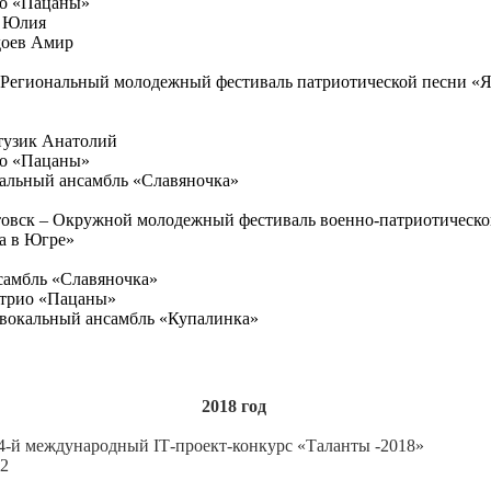
ио «Пацаны»
з Юлия
доев Амир
 Региональный молодежный фестиваль патриотической песни «Я
атузик Анатолий
ио «Пацаны»
кальный ансамбль «Славяночка»
овск – Окружной молодежный фестиваль военно-патриотическо
а в Югре»
нсамбль «Славяночка»
 трио «Пацаны»
 вокальный ансамбль «Купалинка»
2018 год
 - 4-й международный IТ-проект-конкурс «Таланты -2018»
2