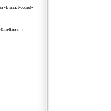
ва «Виват, Россия!»
 «Калейдоскоп
»