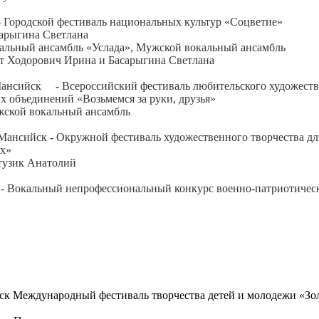
- Городской фестиваль национальных культур «Соцветие»
сарыгина Светлана
окальный ансамбль «Услада», Мужской вокальный ансамбль
эт Ходорович Ирина и Басарыгина Светлана
ансийск - Всероссийский фестиваль любительского художеств
ных объединений «Возьмемся за руки, друзья»
жской вокальный ансамбль
Мансийск - Окружной фестиваль художественного творчества дл
ях»
атузик Анатолий
 - Вокальный непрофессиональный конкурс военно-патриотичес
ск Международный фестиваль творчества детей и молодежи «Зо