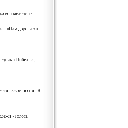
йдоскоп мелодий»
ль «Нам дороги эти
ледники Победы»,
иотической песни "Я
одежи «Голоса