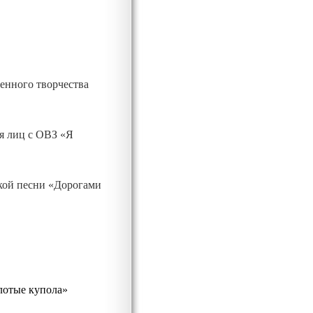
енного творчества
я лиц с ОВЗ «Я
кой песни «Дорогами
лотые купола»