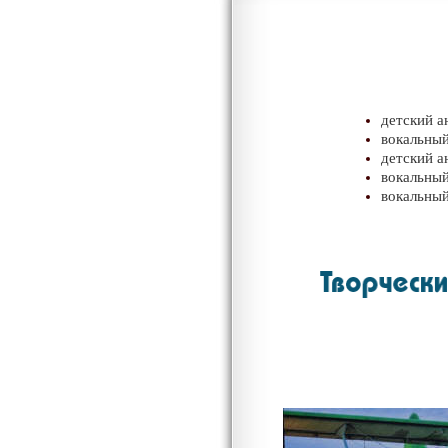
детский 
вокальны
детский 
вокальны
вокальны