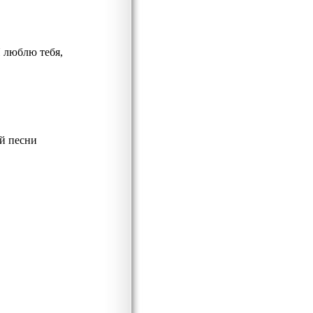
 люблю тебя,
й песни