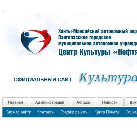
.
Главная
Администрация
Афиша
Новости
Док
Как нас найти
Контакты
График работы
Книга Почета
Социа