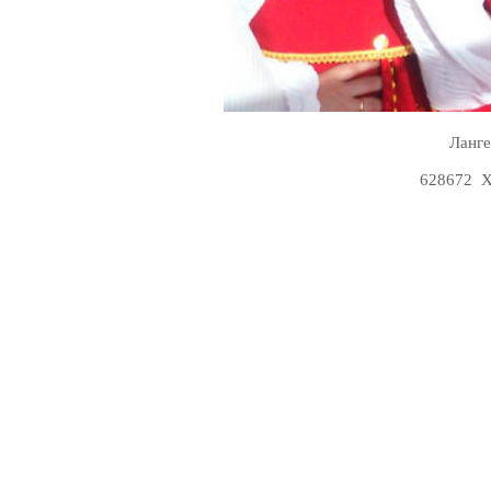
Ланге
628672 Х