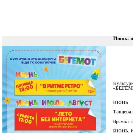
Июнь, и
Культурн
«
БЕГЕМ
ИЮНЬ
Танцева
В
ремя
:
п
я
ИЮНЬ
,