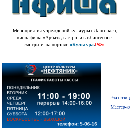
М
ероприятия учреждений культуры г.Лангепаса,
киноафиша «Арбат»
, гастроли в г.Лангепасе
смотрите на портале
«Культура.
РФ
»
Экспозиц
Мастер-к