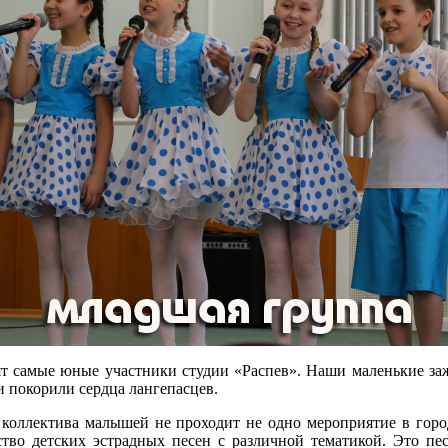
ят самые юные участники студии «Распев». Наши маленькие за
 покорили сердца лангепасцев.
о коллектива малышей не проходит не одно мероприятие в гор
тво детских эстрадных песен с различной тематикой. Это песн