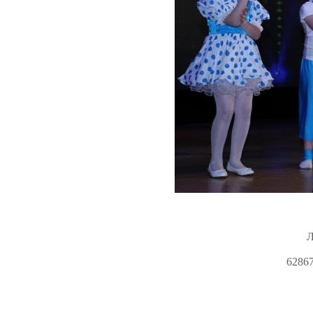
Л
6286