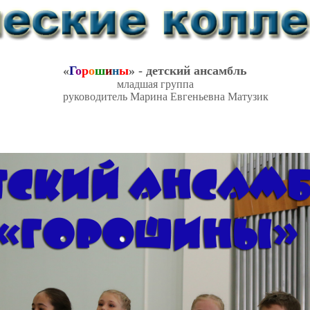
«
Г
о
р
о
ш
и
н
ы
»
-
детский ансамбль
младшая
группа
руководитель
Марина Евгеньевна Матузик