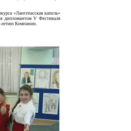
курса «Лангепасская капель»
тся дипломантом V Фестиваля
–летию Компании.