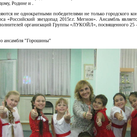
ому, Родине и .
ются не однократными победителями не только городского кон
са «Российский звездопад 2015г.г. Мегион». Ансамбль являе
сполнителей организаций Группы «ЛУКОЙЛ», посвященного 25 
го ансамбля "Горошины"