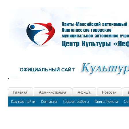
.
Главная
Администрация
Афиша
Новости
Как нас найти
Контакты
График работы
Книга Почета
Со