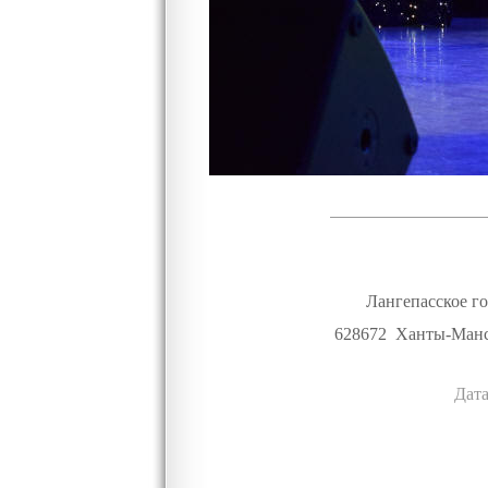
Лангепасское г
628672 Ханты-Манс
Дат