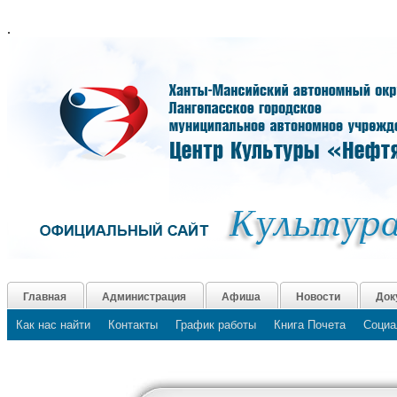
.
Главная
Администрация
Афиша
Новости
Док
Как нас найти
Контакты
График работы
Книга Почета
Социа