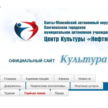
.
Главная
Администрация
Афиша
Новости
Документы
Творческие коллективы
Платные услуги
Как нас найти
Контакты
График работы
Книга Почета
Туризм
Горячая линия
Права
Социальные сети
Карта сайта