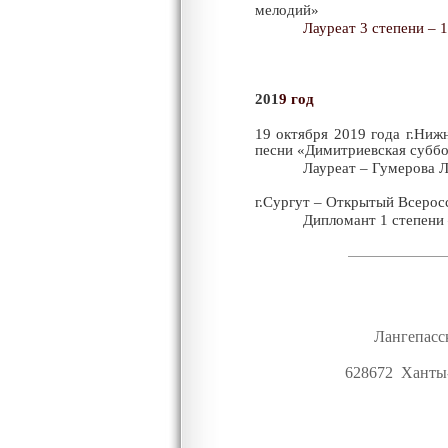
мелодий»
Лауреат 3 степени – 1
201
9 год
19 октября 2019 года г.Ни
песни «Димитриевская суббо
Лауреат – Гумерова 
г.Сургут – Открытый Всерос
Дипломант
1 степени
Лангепасс
628672 Ханты-