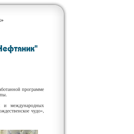
ж»
работанной программе
ппы.
х и международных
ождественское чудо»,