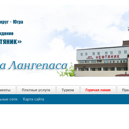
менты
Платные услуги
Туризм
Горячая линия
Пра
ьные сети
Карта сайта