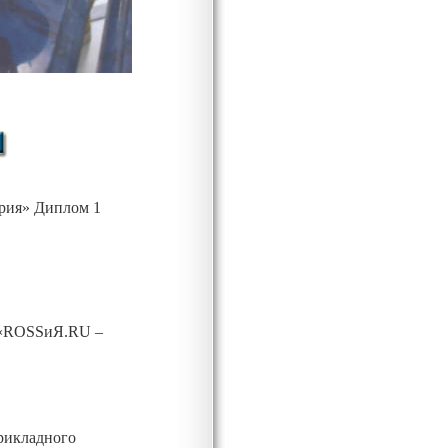
ория»
Диплом 1
с «ROSSиЯ.RU –
прикладного