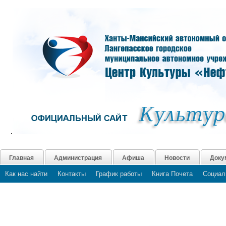
.
Главная
Администрация
Афиша
Новости
Доку
Как нас найти
Контакты
График работы
Книга Почета
Социал