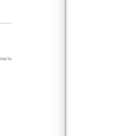
е
ласть