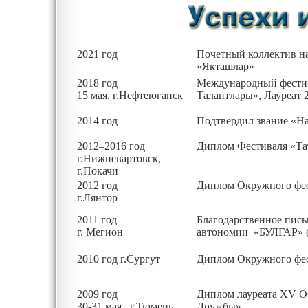
2021 год
Почетный коллектив на
«Якташлар»
2018 год
Международный фестив
15 мая, г.Нефтеюганск
Талантлары», Лауреат 2
2014 год
Подтвердил звание «Н
2012–2016 год
Диплом Фестиваля «Тат
г.Нижневартовск,
г.Покачи
2012 год
Диплом Окружного фест
г.Лянтор
2011 год
Благодарственное пись
г. Мегион
автономии «БУЛГАР» ( 
2010 год г.Сургут
Диплом Окружного фес
2009 год
Диплом лауреата XV О
30-31 мая, г.Тюмень
Дружбы»