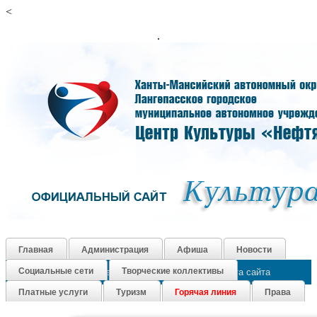
<
.
Главная
Администрация
Афиша
Новости
Социальные сети
Творческие коллективы
Как нас найти
Контакты
График работы
Карта сайта
Платные услуги
Туризм
Горячая линия
Права