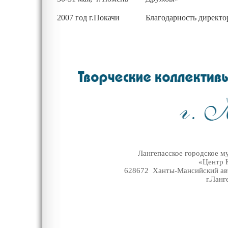
2007 год г.Покачи
Благодарность директор
Лангепасское городское 
«Центр 
628672 Ханты-Мансийский авт
г.Ланг