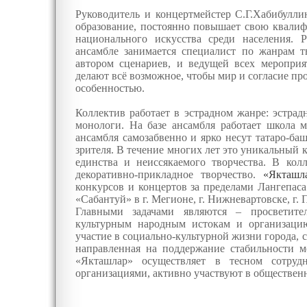
Руководитель и концертмейстер С.Г.Хабибулл
образование, постоянно повышает свою квалиф
национального искусства среди населения. 
ансамбле занимается специалист по жанрам тв
автором сценариев, и ведущей всех мероприя
делают всё возможное, чтобы мир и согласие п
особенностью.
Коллектив работает в эстрадном жанре: эстрад
монологи. На базе ансамбля работает школа 
ансамбля самозабвенно и ярко несут татаро-ба
зрителя. В течение многих лет это уникальный 
единства и неиссякаемого творчества. В колл
декоративно-прикладное творчество.
«Якташл
конкурсов и концертов за пределами Лангепаса
«Сабантуй» в г. Мегионе, г. Нижневартовске, г. П
Главными задачами являются – просветите
культурным народным истокам и организацию
участие в социально-культурной жизни города, 
направленная на поддержание стабильности 
«Якташлар» осуществляет в тесном сотруд
организациями, активно участвуют в обществе