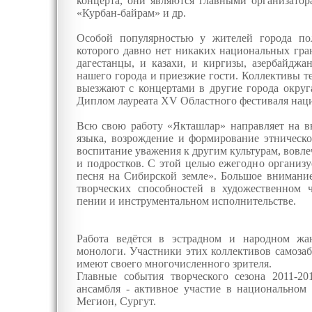
концерта, они являются главными организатор
«Курбан-байрам» и др.
Особой популярностью у жителей города по
которого давно нет никаких национальных гран
дагестанцы, и казахи, и киргизы, азербайдж
нашего города и приезжие гости. Коллективы т
выезжают с концертами в другие города округ
Диплом лауреата XV Областного фестиваля нац
Всю свою работу «Якташлар» направляет на в
языка, возрождение и формирование этническо
воспитание уважения к другим культурам, вовл
и подростков. С этой целью ежегодно организ
песня на Сибирской земле». Большое внимани
творческих способностей в художественном ч
пении и инструментальном исполнительстве.
Работа ведётся в эстрадном и народном жан
монологи. Участники этих коллективов самозаб
имеют своего многочисленного зрителя.
Главные события творческого сезона 2011-20
ансамбля - активное участие в национальном
Мегион, Сургут.