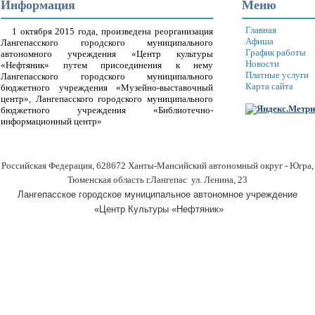
Информация
Меню
Главная
1 октября 2015 года, произведена реорганизация
Афиша
Лангепасского городского муниципального
График работы
автономного учреждения «Центр культуры
Новости
«Нефтяник» путем присоединения к нему
Платные услуги
Лангепасского городского муниципального
Карта сайта
бюджетного учреждения «Музейно-выставочный
центр», Лангепасского городского муниципального
бюджетного учреждения «Библиотечно-
информационный центр
»
Российская Федерация, 628672 Ханты-Мансийский автономный округ - Югра,
Тюменская область г.Лангепас ул. Ленина, 23
Лангепасское городское муниципальное автономное учреждение
«Центр Культуры «Нефтяник»