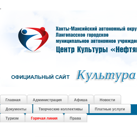
.
Главная
Администрация
Афиша
Новости
Документы
Творческие коллективы
Платные услуги
Как нас найти
Контакты
График работы
Книга Почета
Туризм
Горячая линия
Права
Социальные сети
Карта сайта