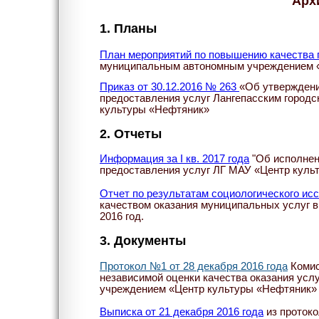
Арх
1. Планы
План мероприятий по повышению качества 
муниципальным автономным учреждением 
Приказ от 30.12.2016 № 263
«Об утверждени
предоставления услуг Лангепасским горо
культуры «Нефтяник»
2. Отчеты
Информация за
I
кв. 2017 года
"
Об исполнен
предоставления услуг ЛГ МАУ «Центр куль
Отчет по результатам социологического ис
качеством оказания муниципальных услуг в 
2016 год.
3. Документы
Протокол №1
от 28 декабря 2016 года
Комис
независимой оценки качества оказания ус
учреждением «Центр культуры «Нефтяник»
Выписка от 21 декабря 2016 года
из протоко