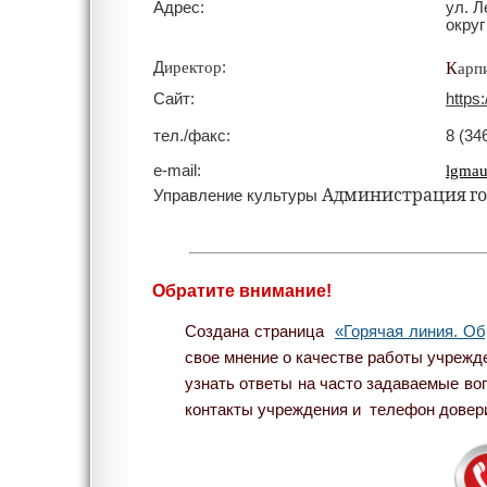
Адрес:
ул. Л
округ
Д
иректор
:
К
арп
Сайт:
https
тел./факс:
8 (34
е-mail:
lgmau
А
дминистрация
г
Управление культуры
Обратите внимание!
Создана страница
«Горячая линия. Об
свое мнение о качестве работы учрежде
узнать ответы на часто задаваемые во
контакты учреждения и телефон довер