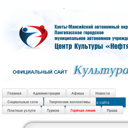
.
Главная
Администрация
Афиша
Новости
Социальные сети
Творческие коллективы
Как нас найти
Контакты
График работы
Карта сайта
Платные услуги
Туризм
Горячая линия
Права