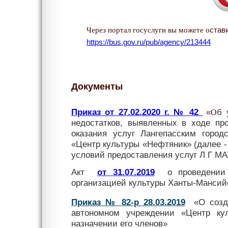
Через портал госуслуги вы можете о
став
https://bus.gov.ru/pub/agency/213444
Документы
Приказ от 27.02.2020 г. № 42
«
б 
О
недостатков, выявленных в ходе пр
оказания услуг Лангепасским горо
«Центр культуры «Нефтяник» (далее 
условий предоставления услуг Л Г МА
Акт
от 31.07.2019
о проведении 
организацией культуры Ханты-Мансийс
Приказ № 82-р 28.03.2019
«О созд
автономном учреждении «Центр ку
назначении его членов»