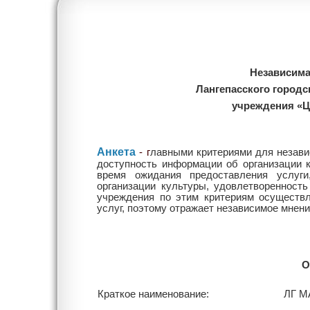
Независима
Лангепасского городс
учреждения «Ц
Анкета
- г
лавными
критериями для незави
доступность информации об организации к
время ожидания предоставления услуги
организации культуры, удовлетворенность
учреждения по этим критериям осуществл
услуг, поэтому отражает независимое мнени
О
Краткое наименование:
ЛГ М