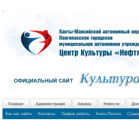
.
Главная
Администрация
Афиша
Новости
Док
Как нас найти
Контакты
График работы
Книга Почета
Социа