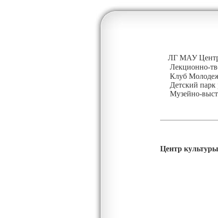
ЛГ МАУ Центр
Лекционно-тв
К
луб Молоде
Детский парк 
Музейно-выст
Центр культур