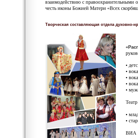
взаимодействию с правоохранительными ор
честь иконы Божией Матери «Всех скорбящи
Творческая составляющая
отдела духовно-н
«Рас
руков
• дет
• вок
• вок
• вок
• муж
Театр
• мла
• ста
ВИА