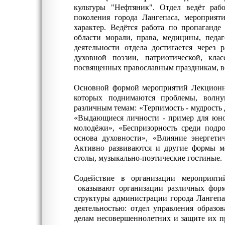
культуры "Нефтяник". Отдел ведёт ра
поколения города Лангепаса, мероприяти
характер. Ведётся работа по пропаганде
области морали, права, медицины, педа
деятельности отдела достигается через
духовной поэзии, патриотической, кла
посвященных православным праздникам, в
Основной формой мероприятий Лекционн
которых поднимаются проблемы, волн
различным темам: «Терпимость - мудрость 
«Выдающиеся личности - пример для юно
молодёжи», «Беспризорность среди подр
основа духовности», «Влияние энергет
Активно развиваются и другие формы м
столы, музыкально-поэтические гостиные.
Содействие в организации мероприяти
оказывают организации различных форм
структуры администрации города Лангепа
деятельностью: отдел управления образо
делам несовершеннолетних и защите их пр