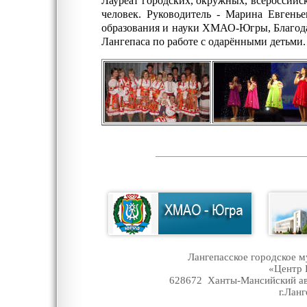
Лауреат городских, окружных, всероссийс
человек. Руководитель - Марина Евгень
образования и науки ХМАО-Югры, Благод
Лангепаса по работе с одарёнными детьми.
Лангепасское городское 
«Центр 
628672 Ханты-Мансийский ав
г.Ланг