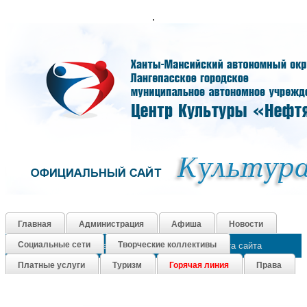
.
Главная
Администрация
Афиша
Новости
Социальные сети
Творческие коллективы
Как нас найти
Контакты
График работы
Карта сайта
Платные услуги
Туризм
Горячая линия
Права