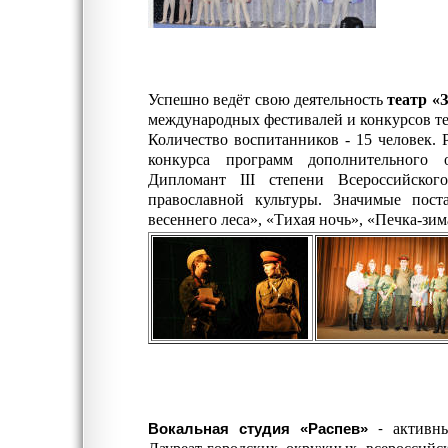
Успешно
ведёт свою деятельность
театр «
международных фестивалей и конкурсов те
Количество
воспитанников - 15 человек. 
конкурса программ дополнительного о
Дипломант III степени Всероссийско
православной культуры. Значимые пос
весеннего леса», «Тихая ночь», «Печка-зим
активн
В
окальная
студия «Распев»
-