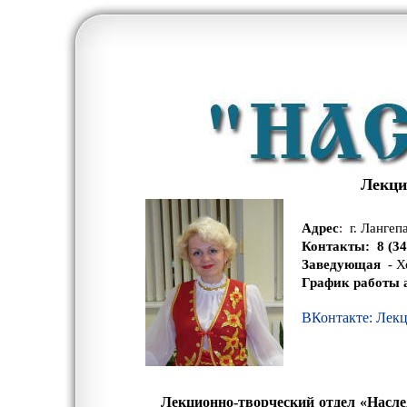
Лекци
Адрес
:
г. Лангеп
Контакты:
8 (34
Заведующая
-
Хо
График работы 
ВКонтакте: Л
ек
Лекционно-творческий
отдел
«Насле